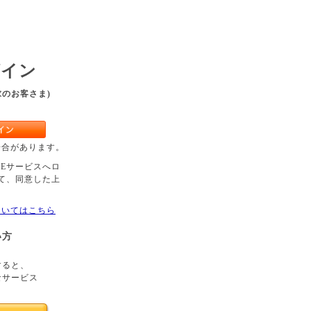
グイン
求のお客さま)
場合があります。
OBEサービスへロ
て、同意した上
についてはこちら
い方
すると、
なサービス
。