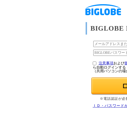
BIGLOB
注意事項
および
ら自動ログインする
（共用パソコンの場
※電話認証が必
ＩＤ・パスワード