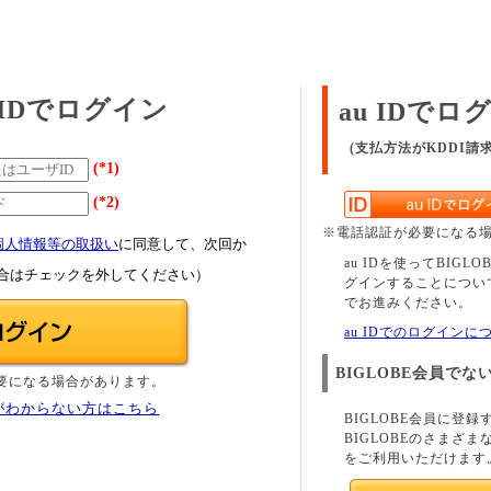
E IDでログイン
au IDでロ
(支払方法がKDDI請
(*1)
(*2)
※電話認証が必要になる
個人情報等の取扱い
に同意して、次回か
au IDを使ってBIGL
合はチェックを外してください）
グインすることについ
でお進みください。
au IDでのログイン
BIGLOBE会員でな
要になる場合があります。
がわからない方はこちら
BIGLOBE会員に登録
BIGLOBEのさまざま
をご利用いただけます