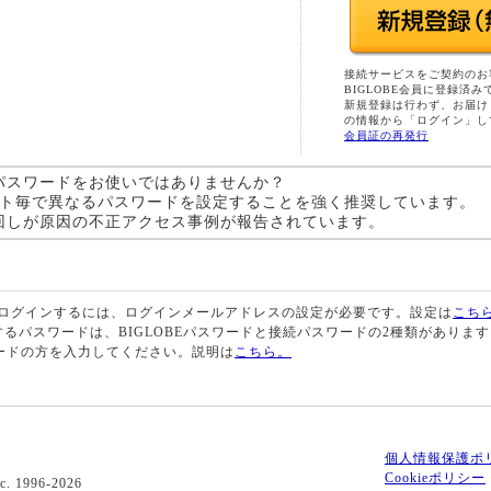
接続サービスをご契約のお
BIGLOBE会員に登録済み
新規登録は行わず、お届け
の情報から「ログイン」し
会員証の再発行
パスワードをお使いではありませんか？
サイト毎で異なるパスワードを設定することを強く推奨しています。
回しが原因の不正アクセス事例が報告されています。
ログインするには、ログインメールアドレスの設定が必要です。設定は
こち
用するパスワードは、BIGLOBEパスワードと接続パスワードの2種類がありま
ードの方を入力してください。説明は
こちら。
個人情報保護ポ
Cookieポリシー
c. 1996-2026