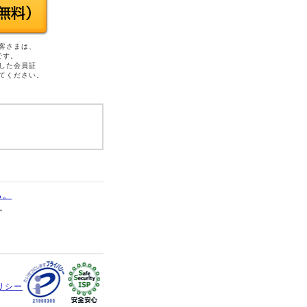
客さまは、
です。
した会員証
てください。
ら。
す。
リシー