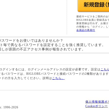
接続サービスをご契約のお
BIGLOBE会員に登録済み
新規登録は行わず、お届け
の情報から「ログイン」し
会員証の再発行
パスワードをお使いではありませんか？
サイト毎で異なるパスワードを設定することを強く推奨しています。
回しが原因の不正アクセス事例が報告されています。
ログインするには、ログインメールアドレスの設定が必要です。設定は
こち
用するパスワードは、BIGLOBEパスワードと接続パスワードの2種類がありま
ードの方を入力してください。説明は
こちら。
個人情報保護ポ
Cookieポリシー
c. 1996-2026