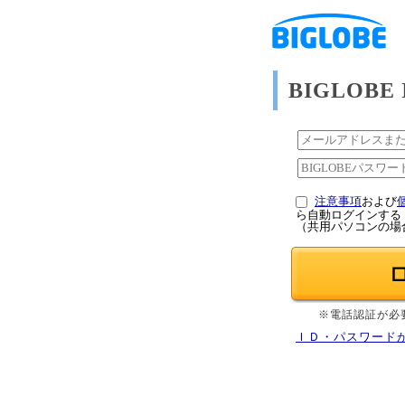
BIGLOB
注意事項
および
ら自動ログインする
（共用パソコンの場
※電話認証が必
ＩＤ・パスワード