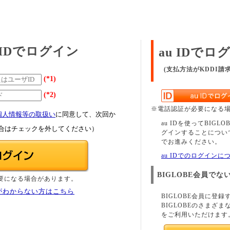
E IDでログイン
au IDでロ
(支払方法がKDDI請
(*1)
(*2)
※電話認証が必要になる
個人情報等の取扱い
に同意して、次回か
au IDを使ってBIGL
合はチェックを外してください）
グインすることについ
でお進みください。
au IDでのログイン
BIGLOBE会員でな
要になる場合があります。
がわからない方はこちら
BIGLOBE会員に登録
BIGLOBEのさまざま
をご利用いただけます