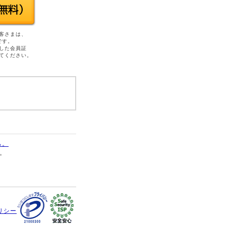
客さまは、
です。
した会員証
てください。
ら。
す。
リシー