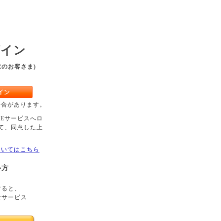
グイン
求のお客さま)
場合があります。
OBEサービスへロ
て、同意した上
についてはこちら
い方
すると、
なサービス
。